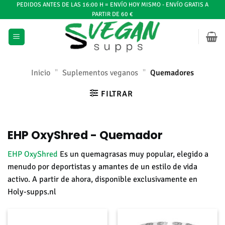
Ir
PEDIDOS ANTES DE LAS 16:00 H = ENVÍO HOY MISMO - ENVÍO GRATIS A
PARTIR DE 60 €
al
contenido
Inicio
"
Suplementos veganos
"
Quemadores
FILTRAR
EHP OxyShred - Quemador
EHP OxyShred
Es un quemagrasas muy popular, elegido a
menudo por deportistas y amantes de un estilo de vida
activo. A partir de ahora, disponible exclusivamente en
Holy-supps.nl