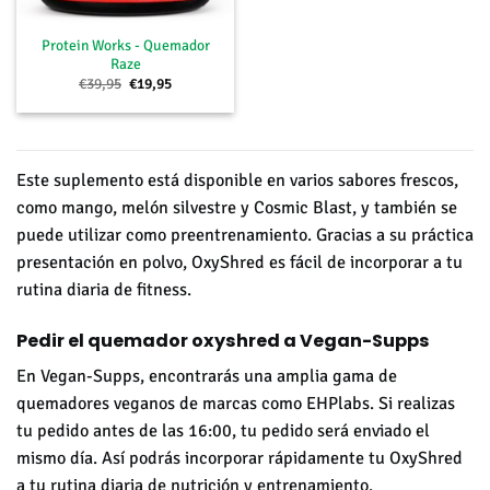
Protein Works - Quemador
Raze
El
El
€
39,95
€
19,95
precio
precio
original
actual
era:
es:
€39,95.
€19,95.
Este suplemento está disponible en varios sabores frescos,
como mango, melón silvestre y Cosmic Blast, y también se
puede utilizar como preentrenamiento. Gracias a su práctica
presentación en polvo, OxyShred es fácil de incorporar a tu
rutina diaria de fitness.
Pedir el quemador oxyshred a Vegan-Supps
En Vegan-Supps, encontrarás una amplia gama de
quemadores veganos de marcas como EHPlabs. Si realizas
tu pedido antes de las 16:00, tu pedido será enviado el
mismo día. Así podrás incorporar rápidamente tu OxyShred
a tu rutina diaria de nutrición y entrenamiento.