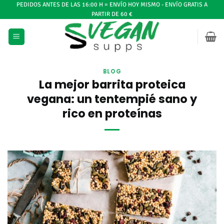
Ir
PEDIDOS ANTES DE LAS 16:00 H = ENVÍO HOY MISMO - ENVÍO GRATIS A
PARTIR DE 60 €
al
contenido
BLOG
La mejor barrita proteica
vegana: un tentempié sano y
rico en proteínas