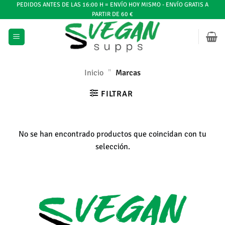
Ir
PEDIDOS ANTES DE LAS 16:00 H = ENVÍO HOY MISMO - ENVÍO GRATIS A
PARTIR DE 60 €
al
contenido
Inicio
"
Marcas
FILTRAR
No se han encontrado productos que coincidan con tu
selección.