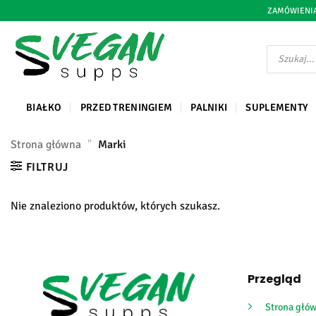
Przejdź
ZAMÓWIENIA
do
treści
Wyszukiwark
produktów
BIAŁKO
PRZED TRENINGIEM
PALNIKI
SUPLEMENTY
Strona główna
"
Marki
FILTRUJ
Nie znaleziono produktów, których szukasz.
Przegląd
Strona głó