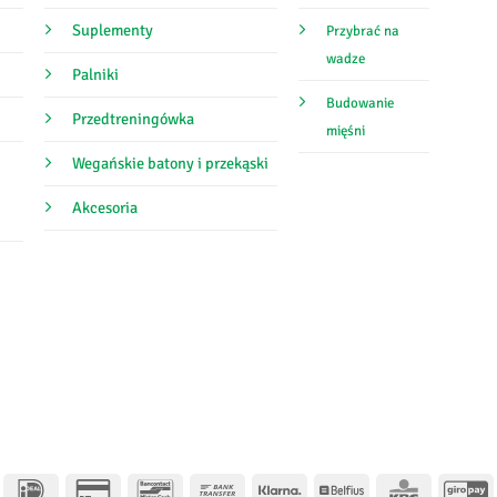
Suplementy
Przybrać na
wadze
Palniki
Budowanie
Przedtreningówka
mięśni
Wegańskie batony i przekąski
Akcesoria
IDeal
Karta
Bancontact
Przelew
Klarna
Belfius
KBC
G