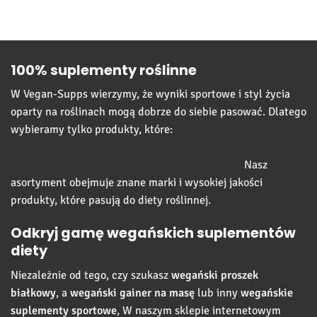
100% suplementy roślinne
W Vegan-Supps wierzymy, że wyniki sportowe i styl życia
oparty na roślinach mogą dobrze do siebie pasować. Dlatego
wybieramy tylko produkty, które:
kompletny
wegański
są,
są wolne od składników pochodzenia zwierzęcego,
są
odpowiednie dla sportowców i osób aktywnych
Nasz
asortyment obejmuje znane marki i wysokiej jakości
produkty, które pasują do diety roślinnej.
Odkryj gamę wegańskich suplementów
diety
Niezależnie od tego, czy szukasz
wegański proszek
białkowy
, a
wegański gainer na masę
lub inny
wegańskie
suplementy sportowe
, W naszym sklepie internetowym