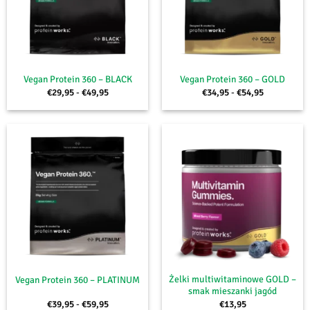
Vegan Protein 360 – BLACK
Vegan Protein 360 – GOLD
Zakres
Zakres
€
29,95
-
€
49,95
€
34,95
-
€
54,95
cen:
cen:
od
od
€29,95
€34,95
do
do
€49,95
€54,95
Żelki multiwitaminowe GOLD –
Vegan Protein 360 – PLATINUM
smak mieszanki jagód
Zakres
€
39,95
-
€
59,95
€
13,95