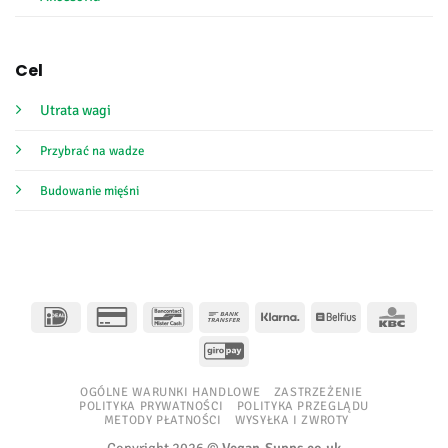
Cel
Utrata wagi
Przybrać na wadze
Budowanie mięśni
IDeal
Karta
Bancontact
Przelew
Klarna
Belfius
KBC
kredytowa
bankowy
GiroPay
2
OGÓLNE WARUNKI HANDLOWE
ZASTRZEŻENIE
POLITYKA PRYWATNOŚCI
POLITYKA PRZEGLĄDU
METODY PŁATNOŚCI
WYSYŁKA I ZWROTY
Copyright 2026 ©
Vegan-Supps.co.uk