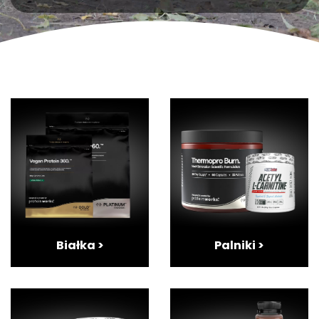
Białka >
Palniki >