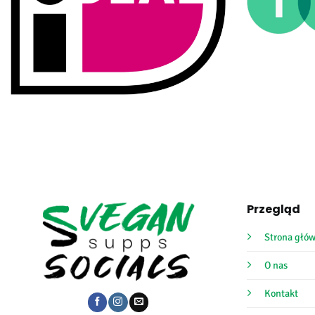
Przegląd
Strona głó
O nas
Kontakt