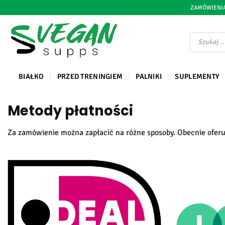
Przejdź
ZAMÓWIENIA
do
treści
Wyszukiwark
produktów
BIAŁKO
PRZED TRENINGIEM
PALNIKI
SUPLEMENTY
Metody płatności
Za zamówienie można zapłacić na różne sposoby. Obecnie oferu