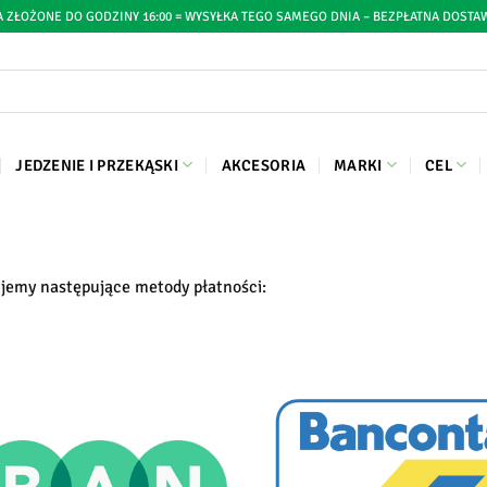
 ZŁOŻONE DO GODZINY 16:00 = WYSYŁKA TEGO SAMEGO DNIA – BEZPŁATNA DOSTAW
a
JEDZENIE I PRZEKĄSKI
AKCESORIA
MARKI
CEL
jemy następujące metody płatności: