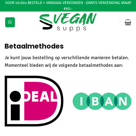
Ga
VOOR 16:00u BESTELD = VANDAAG VERZONDEN - GRATIS VERZENDING VANAF
€60,-
naar
inhoud
Betaalmethodes
Je kunt jouw bestelling op verschillende manieren betalen.
Momenteel bieden wij de volgende betaalmethodes aan: