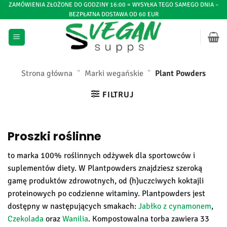
Przejdź
ZAMÓWIENIA ZŁOŻONE DO GODZINY 16:00 = WYSYŁKA TEGO SAMEGO DNIA –
BEZPŁATNA DOSTAWA OD 60 EUR
do
treści
Strona główna
"
Marki wegańskie
"
Plant Powders
FILTRUJ
Proszki roślinne
to marka 100% roślinnych odżywek dla sportowców i
suplementów diety. W Plantpowders znajdziesz szeroką
gamę produktów zdrowotnych, od (h)uczciwych koktajli
proteinowych po codzienne witaminy. Plantpowders jest
dostępny w następujących smakach:
Jabłko z cynamonem
,
Czekolada
oraz
Wanilia
. Kompostowalna torba zawiera 33