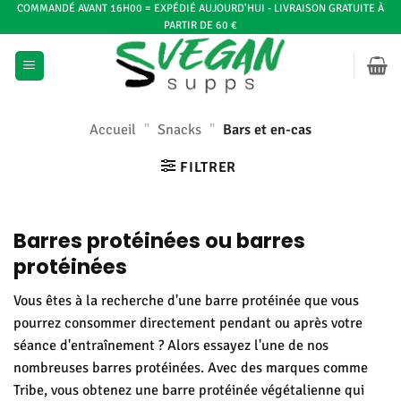
Skip
COMMANDÉ AVANT 16H00 = EXPÉDIÉ AUJOURD'HUI - LIVRAISON GRATUITE À
PARTIR DE 60 €
to
content
Accueil
"
Snacks
"
Bars et en-cas
FILTRER
Barres protéinées ou barres
protéinées
Vous êtes à la recherche d'une barre protéinée que vous
pourrez consommer directement pendant ou après votre
séance d'entraînement ? Alors essayez l'une de nos
nombreuses barres protéinées. Avec des marques comme
Tribe, vous obtenez une barre protéinée végétalienne qui