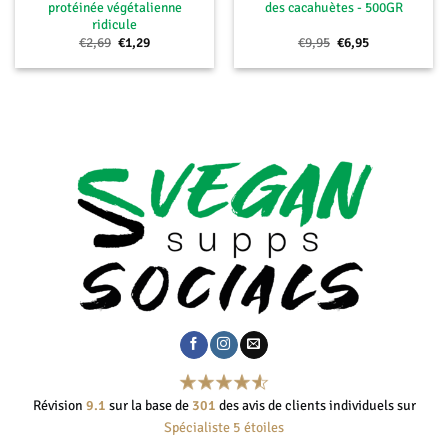
protéinée végétalienne
des cacahuètes - 500GR
ridicule
Le
Le
Le
Le
€
2,69
€
1,29
€
9,95
€
6,95
prix
prix
prix
prix
initial
actuel
initial
actuel
était :
est :
était :
est :
€2,69.
€1,29.
€9,95.
€6,95.
Révision
9.1
sur la base de
301
des avis de clients individuels sur
Spécialiste 5 étoiles