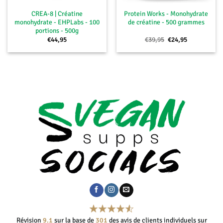
CREA-8 | Créatine
Protein Works - Monohydrate
monohydrate - EHPLabs - 100
de créatine - 500 grammes
portions - 500g
Le
Le
€
44,95
€
39,95
€
24,95
prix
prix
initial
actuel
était :
est :
€39,95.
€24,95.
Révision
9.1
sur la base de
301
des avis de clients individuels sur