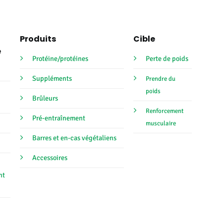
initial
actuel
initial
ac
était :
est :
était :
es
€9,95.
€6,95.
€14,95.
€9
Produits
Cible
e
Protéine/protéines
Perte de poids
Suppléments
Prendre du
poids
Brûleurs
Renforcement
Pré-entraînement
musculaire
Barres et en-cas végétaliens
Accessoires
nt