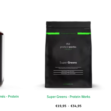
+
és - Protein
Super Greens - Protein Works
Plage
€
19,95
-
€
34,95
ix
de