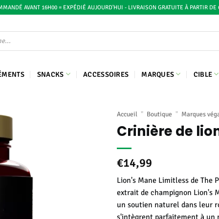
MANDÉ AVANT 16H00 = EXPÉDIÉ AUJOURD'HUI - LIVRAISON GRATUITE À PARTIR DE 
ÉMENTS
SNACKS
ACCESSOIRES
MARQUES
CIBLE
Accueil
"
Boutique
"
Marques vég
Crinière de lio
€
14,99
Lion's Mane Limitless de The 
extrait de champignon Lion's 
un soutien naturel dans leur r
s'intègrent parfaitement à un m