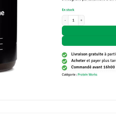
En stock
quantité de Lion's Mane Limitless
Livraison gratuite
à part
Acheter
et payer plus ta
Commandé avant 16h00
Catégorie :
Protein Works