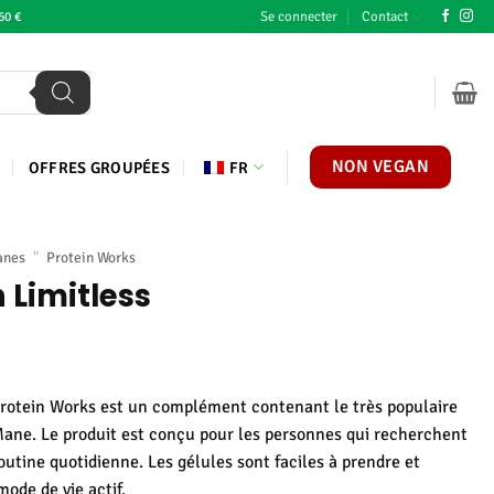
Se connecter
Contact
60 €
NON VEGAN
OFFRES GROUPÉES
FR
anes
"
Protein Works
n Limitless
Protein Works est un complément contenant le très populaire
Mane. Le produit est conçu pour les personnes qui recherchent
outine quotidienne. Les gélules sont faciles à prendre et
ode de vie actif.