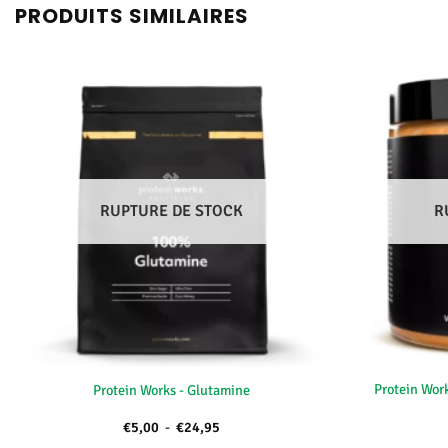
PRODUITS SIMILAIRES
RUPTURE DE STOCK
R
+
+
Protein Wor
Protein Works - Glutamine
Plage
€
5,00
-
€
24,95
de