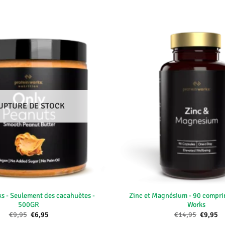
UPTURE DE STOCK
+
ks - Seulement des cacahuètes -
Zinc et Magnésium - 90 comprim
500GR
Works
Le
Le
Le
Le
€
9,95
€
6,95
€
14,95
€
9,95
prix
prix
prix
pr