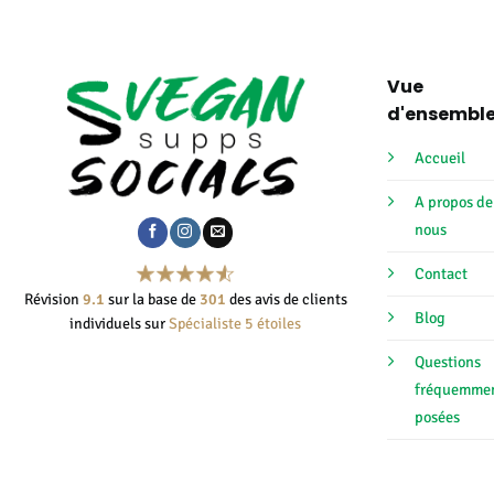
prix :
€5,00
à
€24,95
Vue
d'ensembl
Accueil
A propos de
nous
Contact
Révision
9.1
sur la base de
301
des avis de clients
Blog
individuels sur
Spécialiste 5 étoiles
Questions
fréquemme
posées