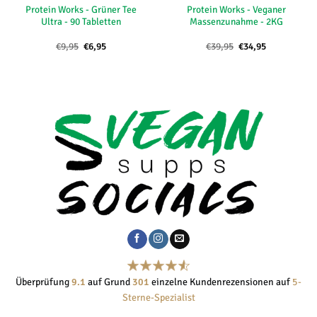
Protein Works - Grüner Tee
Protein Works - Veganer
Ultra - 90 Tabletten
Massenzunahme - 2KG
Ursprünglicher
Aktueller
Ursprünglicher
Aktueller
€
9,95
€
6,95
€
39,95
€
34,95
Preis
Preis
Preis
Preis
war:
ist:
war:
ist:
€9,95
€6,95.
€39,95
€34,95.
Überprüfung
9.1
auf Grund
301
einzelne Kundenrezensionen auf
5-
Sterne-Spezialist