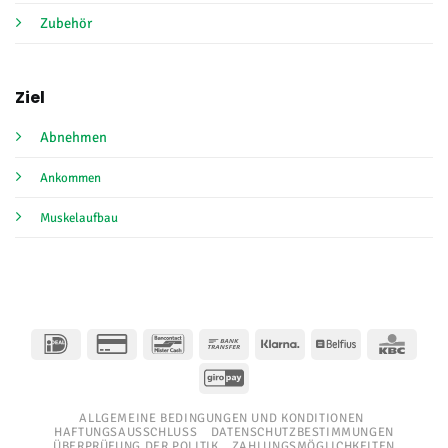
Zubehör
Ziel
Abnehmen
Ankommen
Muskelaufbau
IDeal
Kreditkarte
Bancontact
Banküberweisung
Klarna
Belfius
KBC
2
GiroPay
ALLGEMEINE BEDINGUNGEN UND KONDITIONEN
HAFTUNGSAUSSCHLUSS
DATENSCHUTZBESTIMMUNGEN
ÜBERPRÜFUNG DER POLITIK
ZAHLUNGSMÖGLICHKEITEN