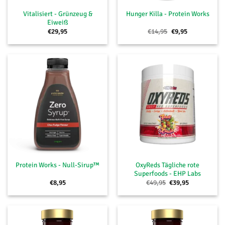
Vitalisiert - Grünzeug &
Hunger Killa - Protein Works
Eiweiß
Ursprünglicher
Aktueller
€
29,95
€
14,95
€
9,95
Preis
Preis
war:
ist:
€14,95
€9,95.
OxyReds Tägliche rote
Protein Works - Null-Sirup™
Superfoods - EHP Labs
Ursprünglicher
Aktueller
€
8,95
€
49,95
€
39,95
Preis
Preis
war:
ist:
€49,95
€39,95.