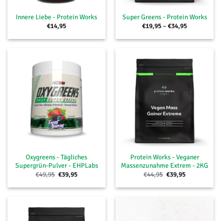
Innere Liebe - Protein Works
Super Greens - Protein Works
Preisspanne
€
14,95
€
19,95
–
€
34,95
€19,95
bis
€34,95
Oxygreens - Tägliches
Protein Works - Veganer
Supergrün-Pulver - EHPLabs
Massenzunahme Extrem - 2KG
Ursprünglicher
Aktueller
Ursprünglicher
Aktueller
€
49,95
€
39,95
€
44,95
€
39,95
Preis
Preis
Preis
Preis
war:
ist:
war:
ist:
€49,95
€39,95.
€44,95
€39,95.