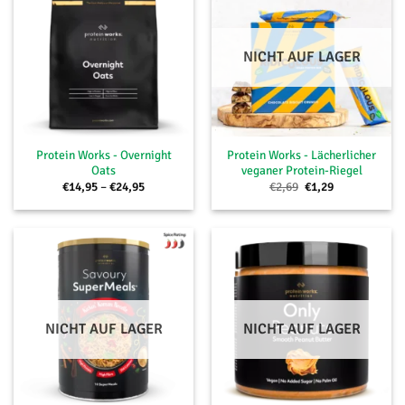
NICHT AUF LAGER
Protein Works - Overnight
Protein Works - Lächerlicher
Oats
veganer Protein-Riegel
Preisspanne:
Ursprünglicher
Aktueller
€
14,95
–
€
24,95
€
2,69
€
1,29
€14,95
Preis
Preis
bis
war:
ist:
€24,95
€2,69
€1,29.
NICHT AUF LAGER
NICHT AUF LAGER