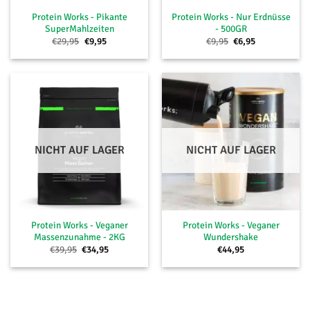
Protein Works - Pikante
Protein Works - Nur Erdnüsse
SuperMahlzeiten
- 500GR
Ursprünglicher
Aktueller
Ursprünglicher
Aktueller
€
29,95
€
9,95
€
9,95
€
6,95
Preis
Preis
Preis
Preis
war:
ist:
war:
ist:
€29,95
€9,95.
€9,95
€6,95.
NICHT AUF LAGER
NICHT AUF LAGER
Protein Works - Veganer
Protein Works - Veganer
Massenzunahme - 2KG
Wundershake
Ursprünglicher
Aktueller
€
39,95
€
34,95
€
44,95
Preis
Preis
war:
ist:
€39,95
€34,95.