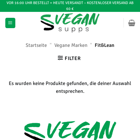
Zum
VOR 16:00 UHR BESTELLT = HEUTE VERSANDT – KOSTENLOSER VERSAND AB
60 €
Inhalt
springen
Startseite
"
Vegane Marken
"
Fit&Lean
FILTER
Es wurden keine Produkte gefunden, die deiner Auswahl
entsprechen.