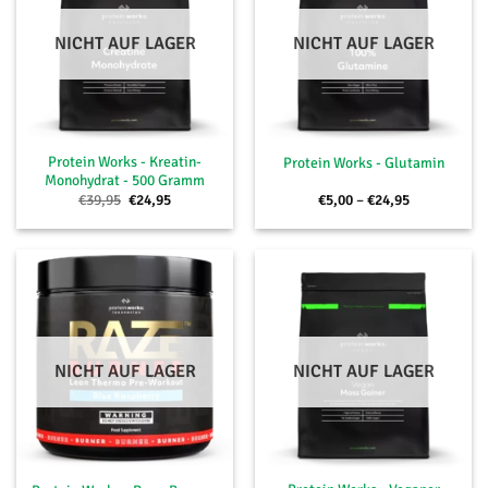
NICHT AUF LAGER
NICHT AUF LAGER
Protein Works - Kreatin-
Protein Works - Glutamin
Monohydrat - 500 Gramm
Ursprünglicher
Aktueller
Preisspanne
€
39,95
€
24,95
€
5,00
–
€
24,95
Preis
Preis
€5,00
war:
ist:
bis
€39,95
€24,95.
€24,95
NICHT AUF LAGER
NICHT AUF LAGER