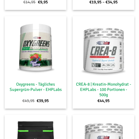
Ursprünglicher
Aktueller
Preisspanne
€
14,95
€
9,95
€
19,95
–
€
34,95
Preis
Preis
€19,95
war:
ist:
bis
€14,95
€9,95.
€34,95
Oxygreens - Tägliches
CREA-8 | Kreatin-Monohydrat -
Supergrün-Pulver - EHPLabs
EHPLabs - 100 Portionen -
500g
Ursprünglicher
Aktueller
€
49,95
€
39,95
€
44,95
Preis
Preis
war:
ist:
€49,95
€39,95.