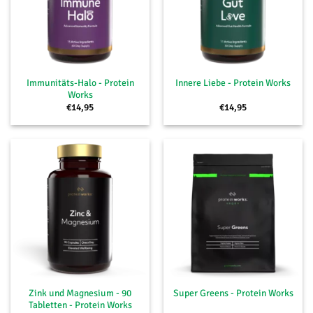
Immunitäts-Halo - Protein
Innere Liebe - Protein Works
Works
€
14,95
€
14,95
Zink und Magnesium - 90
Super Greens - Protein Works
Tabletten - Protein Works