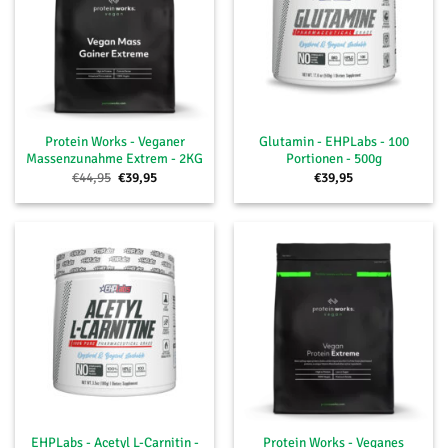
Protein Works - Veganer
Glutamin - EHPLabs - 100
Massenzunahme Extrem - 2KG
Portionen - 500g
Ursprünglicher
Aktueller
€
44,95
€
39,95
€
39,95
Preis
Preis
war:
ist:
€44,95
€39,95.
EHPLabs - Acetyl L-Carnitin -
Protein Works - Veganes