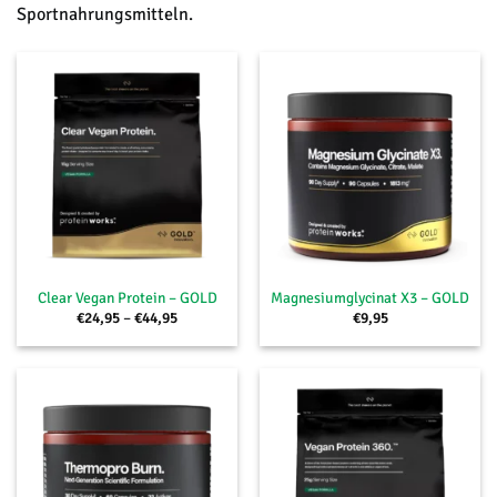
Sportnahrungsmitteln.
Clear Vegan Protein – GOLD
Magnesiumglycinat X3 – GOLD
Preisspanne:
€
24,95
–
€
44,95
€
9,95
€24,95
bis
€44,95