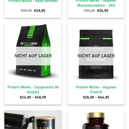
Protein Works - Veganer
Protein Works - Raze-Brenner
Massenzunahme - 2KG
Ursprünglicher
Aktueller
Ursprünglicher
Aktueller
€
39,95
€
19,95
€
39,95
€
34,95
Preis
Preis
Preis
Preis
war:
ist:
war:
ist:
€39,95
€19,95.
€39,95
€34,95.
NICHT AUF LAGER
NICHT AUF LAGER
Protein Works - Sojaprotein 90
Protein Works - Veganes
(Isolat)
Eiweiß
Preisspanne:
Preisspanne
€
14,95
–
€
49,95
€
26,95
–
€
44,95
€14,95
€26,95
bis
bis
€49,95
€44,95