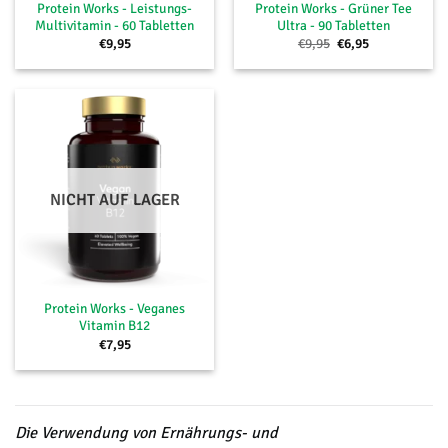
Protein Works - Leistungs-
Protein Works - Grüner Tee
Multivitamin - 60 Tabletten
Ultra - 90 Tabletten
Ursprünglicher
Aktueller
€
9,95
€
9,95
€
6,95
Preis
Preis
war:
ist:
€9,95
€6,95.
NICHT AUF LAGER
Protein Works - Veganes
Vitamin B12
€
7,95
Die Verwendung von Ernährungs- und