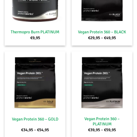
Thermopro Burn PLATINUM
Vegan Protein 360 – BLACK
Preisspanne
€
9,95
€
29,95
–
€
49,95
€29,95
bis
€49,95
Vegan Protein 360 –
Vegan Protein 360 – GOLD
PLATINUM
Preisspanne:
Preisspanne
€
34,95
–
€
54,95
€
39,95
–
€
59,95
€34,95
€39,95