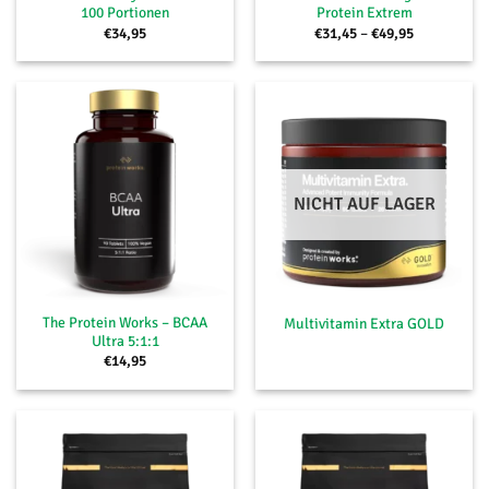
100 Portionen
Protein Extrem
Preisspanne
€
34,95
€
31,45
–
€
49,95
€31,45
bis
€49,95
NICHT AUF LAGER
The Protein Works – BCAA
Multivitamin Extra GOLD
Ultra 5:1:1
€
14,95