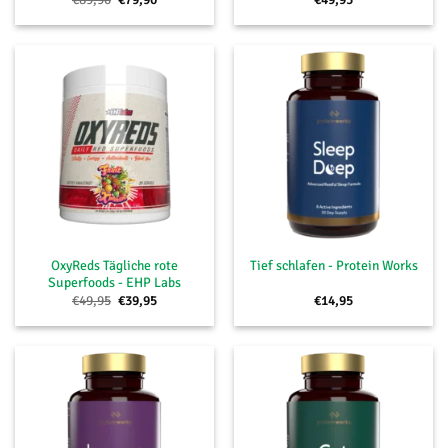
Preis
Preis
war:
ist:
€89,90
€79,90.
OxyReds Tägliche rote
Tief schlafen - Protein Works
Superfoods - EHP Labs
Ursprünglicher
Aktueller
€
49,95
€
39,95
€
14,95
Preis
Preis
war:
ist:
€49,95
€39,95.