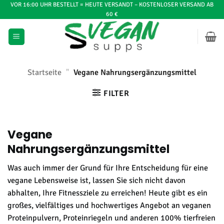
Zum
VOR 16:00 UHR BESTELLT = HEUTE VERSANDT – KOSTENLOSER VERSAND AB
60 €
Inhalt
springen
Startseite
"
Vegane Nahrungsergänzungsmittel
FILTER
Vegane
Nahrungsergänzungsmittel
Was auch immer der Grund für Ihre Entscheidung für eine
vegane Lebensweise ist, lassen Sie sich nicht davon
abhalten, Ihre Fitnessziele zu erreichen! Heute gibt es ein
großes, vielfältiges und hochwertiges Angebot an veganen
Proteinpulvern, Proteinriegeln und anderen 100% tierfreien