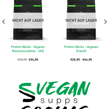
NICHT AUF LAGER
NICHT AUF LAGER
Protein Works - Veganer
Protein Works - Veganes
Massenzunahme - 2KG
Eiweiß
Ursprünglicher
Aktueller
Preisspanne
€
39,95
€
34,95
€
26,95
-
€
44,95
Preis
Preis
€26,95
war:
ist:
bis
€39,95
€34,95.
€44,95