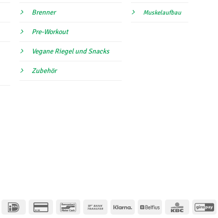
Brenner
Muskelaufbau
Pre-Workout
Vegane Riegel und Snacks
Zubehör
IDeal
Kreditkarte
Bancontact
Banküberweisung
Klarna
Belfius
KBC
G
2