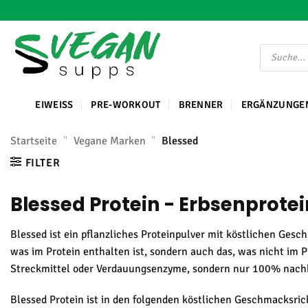
Zum
Inhalt
springen
Suche
nach
Produkten
EIWEISS
PRE-WORKOUT
BRENNER
ERGÄNZUNGE
Startseite
"
Vegane Marken
"
Blessed
FILTER
Blessed Protein - Erbsenprotei
Blessed ist ein pflanzliches Proteinpulver mit köstlichen Ges
was im Protein enthalten ist, sondern auch das, was nicht im P
Streckmittel oder Verdauungsenzyme, sondern nur 100% nachh
Blessed Protein ist in den folgenden köstlichen Geschmacksri