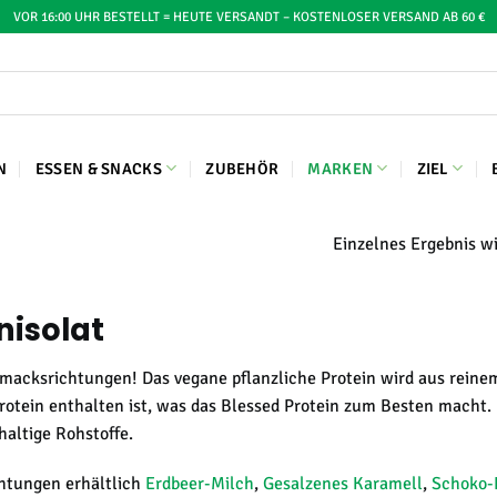
VOR 16:00 UHR BESTELLT = HEUTE VERSANDT – KOSTENLOSER VERSAND AB 60 €
N
ESSEN & SNACKS
ZUBEHÖR
MARKEN
ZIEL
Einzelnes Ergebnis wi
nisolat
chmacksrichtungen! Das vegane pflanzliche Protein wird aus reine
rotein enthalten ist, was das Blessed Protein zum Besten macht. 
altige Rohstoffe.
chtungen erhältlich
Erdbeer-Milch
,
Gesalzenes Karamell
,
Schoko-