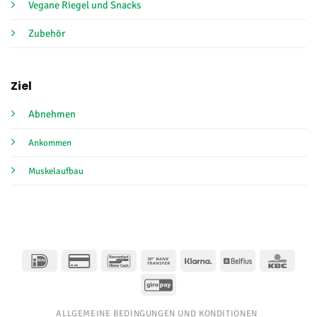
Vegane Riegel und Snacks
Zubehör
Ziel
Abnehmen
Ankommen
Muskelaufbau
IDeal
Kreditkarte
Bancontact
Banküberweisung
Klarna
Belfius
KBC
2
GiroPay
ALLGEMEINE BEDINGUNGEN UND KONDITIONEN