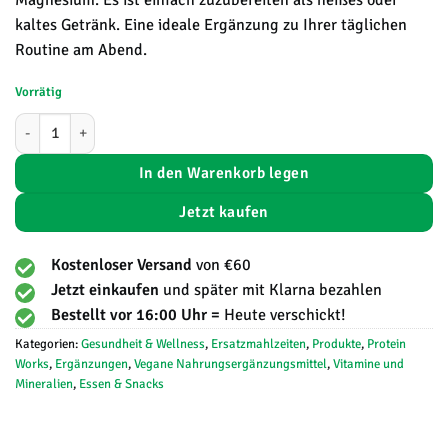
Magnesium. Es ist einfach zuzubereiten als heißes oder
kaltes Getränk. Eine ideale Ergänzung zu Ihrer täglichen
Routine am Abend.
Vorrätig
Sleep Deep - Protein Works Menge
In den Warenkorb legen
Jetzt kaufen
Kostenloser Versand
von €60
Jetzt einkaufen
und später mit Klarna bezahlen
Bestellt vor 16:00 Uhr =
Heute verschickt!
Kategorien:
Gesundheit & Wellness
,
Ersatzmahlzeiten
,
Produkte
,
Protein
Works
,
Ergänzungen
,
Vegane Nahrungsergänzungsmittel
,
Vitamine und
Mineralien
,
Essen & Snacks