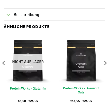
Beschreibung
ÄHNLICHE PRODUKTE
NICHT AUF LAGER
Protein Works - Overnight
Protein Works - Glutamin
Oats
Preisspanne:
Preisspanne
€
5,00
-
€
24,95
€
14,95
-
€
24,95
€5,00
€14,95
bis
bis