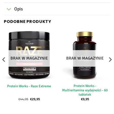
Opis
PODOBNE PRODUKTY
BRAK W MAGAZYNIE
BRAK W MAGAZYNIE
Protein Works -
Protein Works - Raze Extreme
Multiwitamina wydajności - 60
tabletek
Pierwotna
Aktualna
€
44,95
€
29,95
€
9,95
cena
cena:
wynosiła:
€29,95.
€44,95.