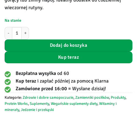
gorący lub zimny napój. Idealny dodatek do codziennej
wieczornej rutyny.
Na stanie
ilość Sleep Deep - Protein Works
Dodaj do koszyka
Kup teraz
Bezpłatna wysyłka
od 60
Kup teraz
i zapłać później za pomocą Klarna
Zamówione przed 16:00 =
Wysłane dzisiaj!
Kategorie:
Zdrowie i dobre samopoczucie
,
Zamienniki posiłków
,
Produkty
,
Protein Works
,
Suplementy
,
Wegańskie suplementy diety
,
Witaminy i
minerały
,
Jedzenie i przekąski