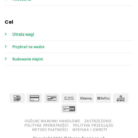
Cel
Utrata wagi
Przybrać na wadze
Budowanie mięśni
IDeal
Karta
Bancontact
Przelew
Klarna
Belfius
KBC
kredytowa
bankowy
GiroPay
2
OGÓLNE WARUNKI HANDLOWE
ZASTRZEŻENIE
POLITYKA PRYWATNOŚCI
POLITYKA PRZEGLĄDU
METODY PŁATNOŚCI
WYSYŁKA I ZWROTY