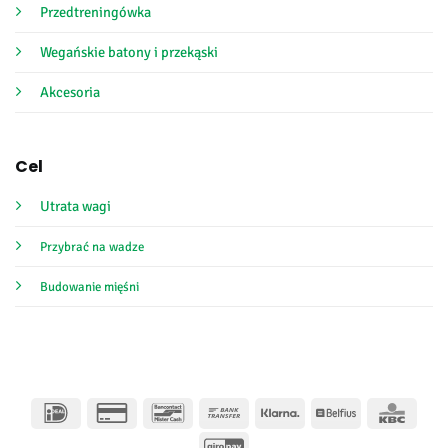
Przedtreningówka
Wegańskie batony i przekąski
Akcesoria
Cel
Utrata wagi
Przybrać na wadze
Budowanie mięśni
IDeal
Karta
Bancontact
Przelew
Klarna
Belfius
KBC
kredytowa
bankowy
GiroPay