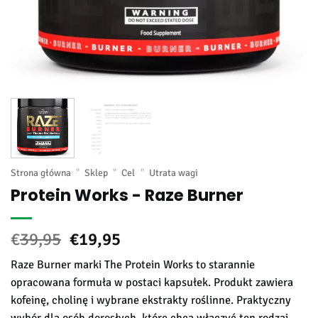
Strona główna
"
Sklep
"
Cel
"
Utrata wagi
Protein Works - Raze Burner
Pierwotna
Aktualna
€
39,95
€
19,95
cena
cena:
Raze Burner marki The Protein Works to starannie
wynosiła:
€19,95.
opracowana formuła w postaci kapsułek. Produkt zawiera
€39,95.
kofeinę, cholinę i wybrane ekstrakty roślinne. Praktyczny