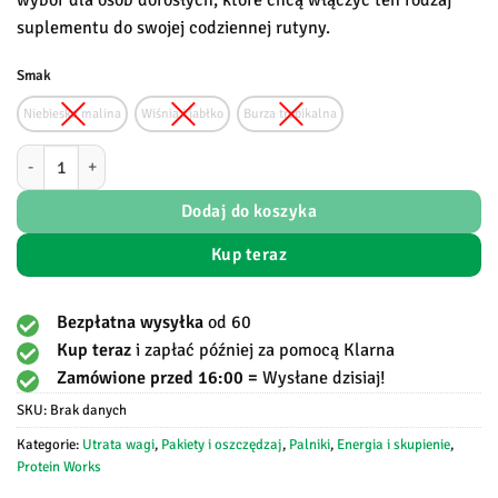
wybór dla osób dorosłych, które chcą włączyć ten rodzaj
suplementu do swojej codziennej rutyny.
Smak
Niebieska malina
Wiśnia i jabłko
Burza tropikalna
ilość Protein Works - Raze Burner
Dodaj do koszyka
Kup teraz
Bezpłatna wysyłka
od 60
Kup teraz
i zapłać później za pomocą Klarna
Zamówione przed 16:00 =
Wysłane dzisiaj!
SKU:
Brak danych
Kategorie:
Utrata wagi
,
Pakiety i oszczędzaj
,
Palniki
,
Energia i skupienie
,
Protein Works