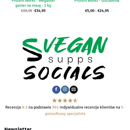
Protein Works - Wegański
Protein Works - Glutamina
gainer na masę - 2 kg
Pierwotna
Aktualna
Zakres
€
39,95
€
34,95
€
5,00
-
€
24,95
cena
cena:
cen:
wynosiła:
€34,95.
od
€39,95.
€5,00
do
€24,95
Recenzja
9.1
na podstawie
301
indywidualne recenzje klientów na
5-
gwiazdkowy specjalista
Newsletter