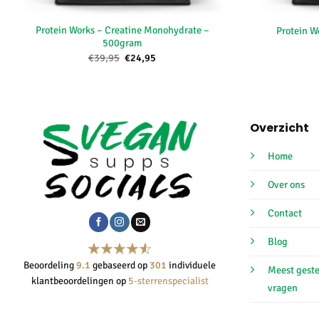
+
+
Protein Works – Creatine Monohydrate –
Protein W
500gram
Oorspronkelijke
Huidige
€
39,95
€
24,95
prijs
prijs
was:
is:
€39,95.
€24,95.
Overzicht
Home
Over ons
Contact
Blog
Beoordeling
9.1
gebaseerd op
301
individuele
Meest gest
klantbeoordelingen op
5-sterrenspecialist
vragen