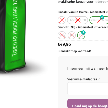
praktische keuze voor iedereen
Smaak: Vanilla Creme - Momenteel u
Chocolate Silk
Vanilla Crem
Gewicht: 2kg - Momenteel uitverkoc
500g
1kg
2kg
€
49,95
Binnenkort op voorraad!
Informeer mij wanneer h
Voer uw e-mailadres in
Houd mij op de hoogt