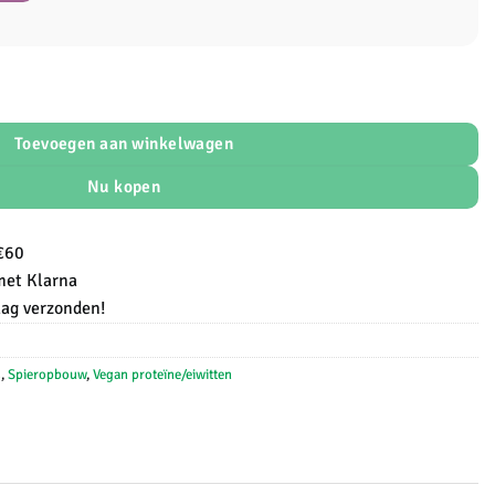
late) aantal
Toevoegen aan winkelwagen
Nu kopen
€60
met Klarna
ag verzonden!
s
,
Spieropbouw
,
Vegan proteïne/eiwitten