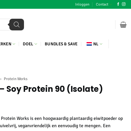
Inloggen
Contact
ERKEN
DOEL
BUNDLES & SAVE
NL
»
Protein Works
– Soy Protein 90 (Isolate)
sklasse:
,95
e Protein Works is een hoogwaardig plantaardig eiwitpoeder op
 zuivelvrij, veganvriendelijk en eenvoudig te mengen. Een
,95