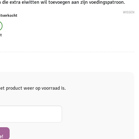
 die extra eiwitten wil toevoegen aan zijn voedingspatroon.
WISSEN
itverkocht
e
ht
et product weer op voorraad is.
e!