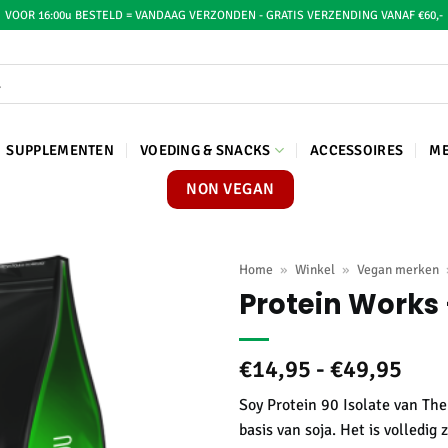
VOOR 16:00u BESTELD = VANDAAG VERZONDEN - GRATIS VERZENDING VANAF €60,-
SUPPLEMENTEN
VOEDING & SNACKS
ACCESSOIRES
M
NON VEGAN
Home
»
Winkel
»
Vegan merken
Protein Works 
Prij
€
14,95
-
€
49,95
€14
Soy Protein 90 Isolate van Th
tot
basis van soja. Het is volledig
€49