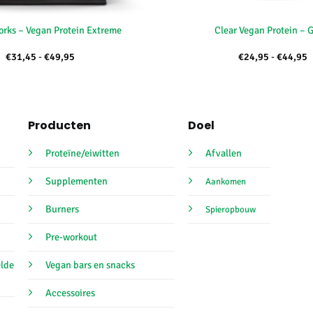
+
orks – Vegan Protein Extreme
Clear Vegan Protein –
Prijsklasse:
P
€
31,45
-
€
49,95
€
24,95
-
€
44,95
€31,45
€
tot
t
€49,95
€
Producten
Doel
Proteïne/eiwitten
Afvallen
Supplementen
Aankomen
Burners
Spieropbouw
Pre-workout
elde
Vegan bars en snacks
Accessoires