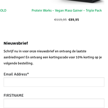
+
 GOLD
Protein Works – Vegan Mass Gainer – Triple Pack
rijsklasse:
Oorspronkelijke
Huidige
€
119,95
€
89,95
24,95
prijs
prijs
ot
was:
is:
44,95
€119,95.
€89,95.
Nieuwsbrief
Schrijf nu in voor onze nieuwsbrief en ontvang de laatste
aanbiedingen! En ontvang een kortingscode voor 10% korting op je
volgende bestelling.
Email Address*
FIRSTNAME