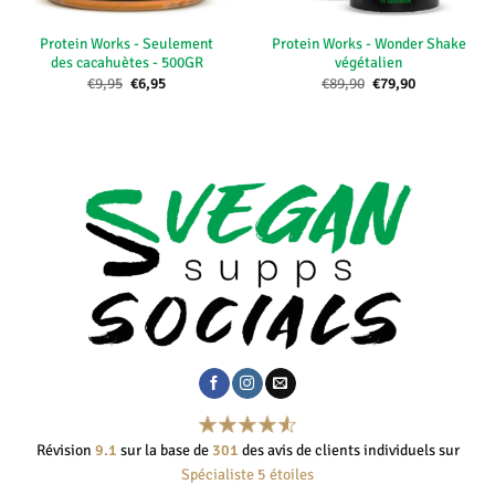
Protein Works - Seulement
Protein Works - Wonder Shake
des cacahuètes - 500GR
végétalien
Le
Le
Le
Le
€
9,95
€
6,95
€
89,90
€
79,90
prix
prix
prix
prix
initial
actuel
initial
actuel
était :
est :
était :
est :
€9,95.
€6,95.
€89,90.
€79,90.
Révision
9.1
sur la base de
301
des avis de clients individuels sur
Spécialiste 5 étoiles