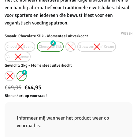
Het combineert meerdere plantaardige eiwitbronnen en is
een handig alternatief voor traditionele eiwitshakes. Ideaal
voor sporters en iedereen die bewust kiest voor een
veganistisch voedingspatroon.
WISSEN
Smaak: Chocolate Silk - Momenteel uitverkocht
Chocolate Bueno
Chocolate Silk
Strawberries 'n' Cream
Vanilla Creme
Gewicht: 2kg - Momenteel uitverkocht
1kg
2kg
Oorspronkelijke
Huidige
€
49,95
€
44,95
prijs
prijs
Binnenkort op voorraad!
was:
is:
€49,95.
€44,95.
Informeer mij wanneer het product weer op
voorraad is.