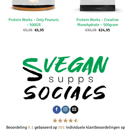
Protein Works – Only Peanuts
Protein Works – Creatine
– 500GR
Monohydrate – 500gram
Oorspronkelijke
Huidige
Oorspronkelijke
Huidige
€
9,95
€
6,95
€
39,95
€
24,95
prijs
prijs
prijs
prijs
was:
is:
was:
is:
€9,95.
€6,95.
€39,95.
€24,95.
Beoordeling
9.1
gebaseerd op
301
individuele klantbeoordelingen op