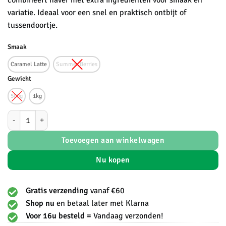
combineert haver met extra ingrediënten voor smaak en
variatie. Ideaal voor een snel en praktisch ontbijt of
tussendoortje.
Smaak
Caramel Latte
Summer Berries
Gewicht
500g
1kg
Protein Works - Overnight Oats aantal
Toevoegen aan winkelwagen
Nu kopen
Gratis verzending
vanaf €60
Shop nu
en betaal later met Klarna
Voor 16u besteld =
Vandaag verzonden!