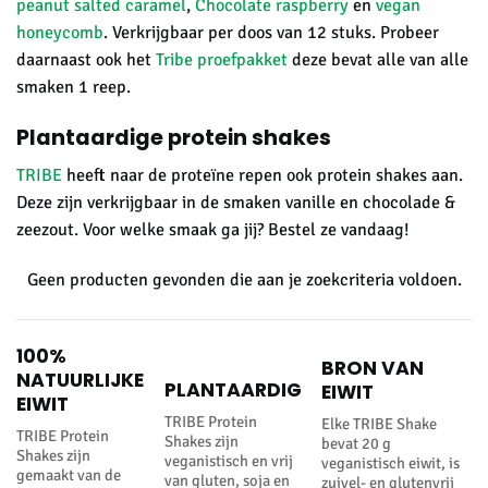
peanut salted caramel
,
Chocolate raspberry
en
vegan
honeycomb
. Verkrijgbaar per doos van 12 stuks. Probeer
daarnaast ook het
Tribe proefpakket
deze bevat alle van alle
smaken 1 reep.
Plantaardige protein shakes
TRIBE
heeft naar de proteïne repen ook protein shakes aan.
Deze zijn verkrijgbaar in de smaken vanille en chocolade &
zeezout. Voor welke smaak ga jij? Bestel ze vandaag!
Geen producten gevonden die aan je zoekcriteria voldoen.
100%
BRON VAN
NATUURLIJKE
PLANTAARDIG
EIWIT
EIWIT
TRIBE Protein
Elke TRIBE Shake
TRIBE Protein
Shakes zijn
bevat 20 g
Shakes zijn
veganistisch en vrij
veganistisch eiwit, is
gemaakt van de
van gluten, soja en
zuivel- en glutenvrij