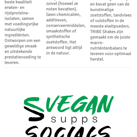
beste kwaliteit
zuivel (hoewel ze
en bevat geen van de
erwten- en
noten bevatten).
kunstmatige
rijstproteïne-
Geen chemicaliën,
zoetstoffen, tandvlees
isolaten, samen
additieven,
of vulstoffen in de
met voedingsrijke
conserveermiddelen,
meeste eiwitpoeders.
natuurlijke
smaakstoffen of
TRIBE Shakes zijn
ingrediënten.
synthetische
gemaakt om de juiste
Ontworpen om een ​​
zoetstoffen. Het
macro-
geweldige smaak
antwoord ligt altijd
nutriëntenbalans te
en uitstekende
in de natuur.
leveren voor optimaal
prestatievoeding te
herstel.
leveren.