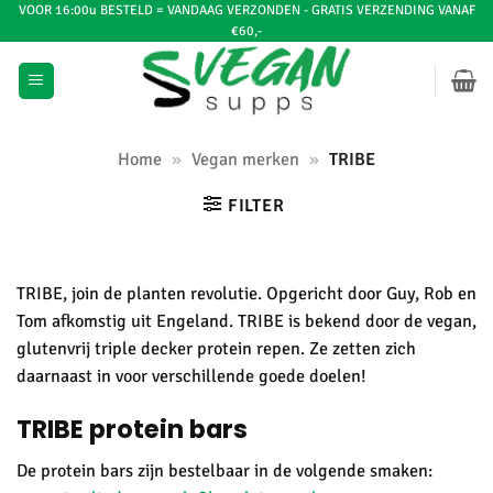
Ga
VOOR 16:00u BESTELD = VANDAAG VERZONDEN - GRATIS VERZENDING VANAF
€60,-
naar
inhoud
Home
»
Vegan merken
»
TRIBE
FILTER
TRIBE, join de planten revolutie. Opgericht door Guy, Rob en
Tom afkomstig uit Engeland. TRIBE is bekend door de vegan,
glutenvrij triple decker protein repen. Ze zetten zich
daarnaast in voor verschillende goede doelen!
TRIBE protein bars
De protein bars zijn bestelbaar in de volgende smaken: