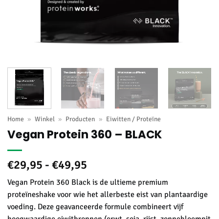
Home
»
Winkel
»
Producten
»
Eiwitten / Proteïne
Vegan Protein 360 – BLACK
Prijsklasse:
€
29,95
-
€
49,95
€29,95
Vegan Protein 360 Black is de ultieme premium
tot
proteïneshake voor wie het allerbeste eist van plantaardige
€49,95
voeding. Deze geavanceerde formule combineert vijf