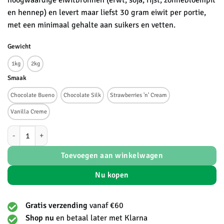
hoogwaardige eiwitbronnen (erwt, soja, rijst, zonnebloempit
en hennep) en levert maar liefst 30 gram eiwit per portie,
met een minimaal gehalte aan suikers en vetten.
Gewicht
1kg
2kg
Smaak
Chocolate Bueno
Chocolate Silk
Strawberries 'n' Cream
Vanilla Creme
Vegan Protein 360 - BLACK aantal
Toevoegen aan winkelwagen
Nu kopen
Gratis verzending
vanaf €60
Shop nu
en betaal later met Klarna