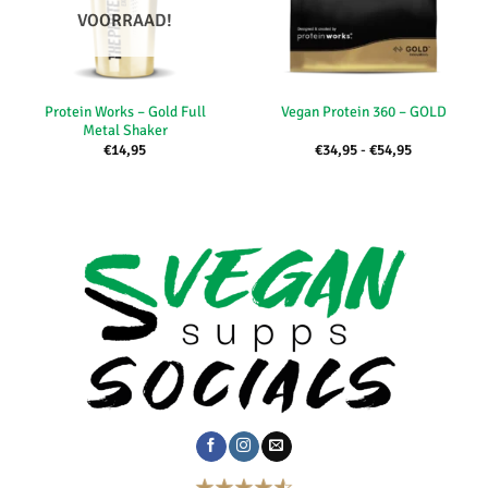
VOORRAAD!
Protein Works – Gold Full
Vegan Protein 360 – GOLD
Metal Shaker
e:
Prijsklasse:
€
14,95
€
34,95
-
€
54,95
€34,95
tot
€54,95