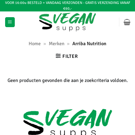
Ga
VOOR 16:00u BESTELD = VANDAAG VERZONDEN - GRATIS VERZENDING VANAF
€60,-
naar
inhoud
Home
»
Merken
»
Arriba Nutrition
FILTER
Geen producten gevonden die aan je zoekcriteria voldoen.