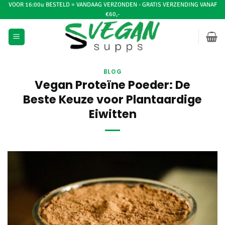
Ga
VOOR 16:00u BESTELD = VANDAAG VERZONDEN - GRATIS VERZENDING VANAF
€60,-
naar
inhoud
BLOG
Vegan Proteïne Poeder: De
Beste Keuze voor Plantaardige
Eiwitten