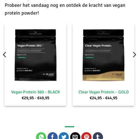
Probeer het vandaag nog en ontdek de kracht van vegan
protein powder!
Vegan Protein 360 – BLACK
Clear Vegan Protein – GOLD
Prijsklasse:
Prijsklasse:
€
29,95
-
€
49,95
€
24,95
-
€
44,95
€29,95
€24,95
tot
tot
€49,95
€44,95