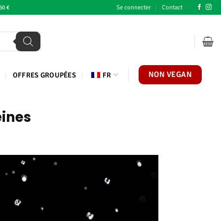
Se connecter
Contact
60 €
NON VEGAN
OFFRES GROUPÉES
FR
éines