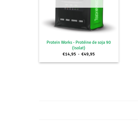
+
Protein Works - Protéine de soja 90
(isolat)
Plage
€
14,95
-
€
49,95
de
prix :
€14,95
à
€49,95