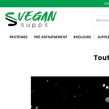
Skip
COM
to
content
Recherche
de
produits
PROTÉINES
PRÉ-ENTRAÎNEMENT
BRÛLEURS
SUPPL
Tout