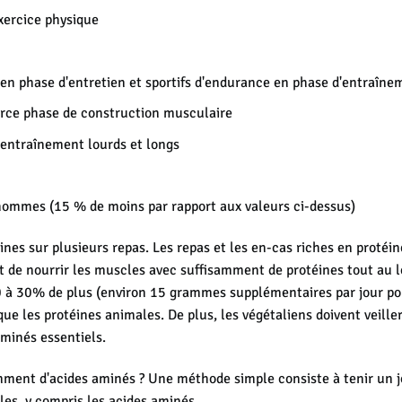
xercice physique
 en phase d'entretien et sportifs d'endurance en phase d'entraîn
orce phase de construction musculaire
entraînement lourds et longs
hommes (15 % de moins par rapport aux valeurs ci-dessus)
ines sur plusieurs repas. Les repas et les en-cas riches en protéi
 de nourrir les muscles avec suffisamment de protéines tout au lo
20 à 30% de plus (environ 15 grammes supplémentaires par jour pou
ue les protéines animales. De plus, les végétaliens doivent veill
 aminés essentiels.
ment d'acides aminés ? Une méthode simple consiste à
tenir un 
lles, y compris les acides aminés.