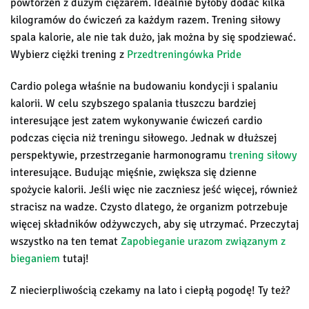
powtórzeń z dużym ciężarem. Idealnie byłoby dodać kilka
kilogramów do ćwiczeń za każdym razem. Trening siłowy
spala kalorie, ale nie tak dużo, jak można by się spodziewać.
Wybierz ciężki trening z
Przedtreningówka Pride
Cardio polega właśnie na budowaniu kondycji i spalaniu
kalorii. W celu szybszego spalania tłuszczu bardziej
interesujące jest zatem wykonywanie ćwiczeń cardio
podczas cięcia niż treningu siłowego. Jednak w dłuższej
perspektywie, przestrzeganie harmonogramu
trening siłowy
interesujące. Budując mięśnie, zwiększa się dzienne
spożycie kalorii. Jeśli więc nie zaczniesz jeść więcej, również
stracisz na wadze. Czysto dlatego, że organizm potrzebuje
więcej składników odżywczych, aby się utrzymać. Przeczytaj
wszystko na ten temat
Zapobieganie urazom związanym z
bieganiem
tutaj!
Z niecierpliwością czekamy na lato i ciepłą pogodę! Ty też?