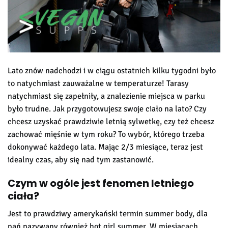
Lato znów nadchodzi i w ciągu ostatnich kilku tygodni było
to natychmiast zauważalne w temperaturze! Tarasy
natychmiast się zapełniły, a znalezienie miejsca w parku
było trudne. Jak przygotowujesz swoje ciało na lato? Czy
chcesz uzyskać prawdziwie letnią sylwetkę, czy też chcesz
zachować mięśnie w tym roku? To wybór, którego trzeba
dokonywać każdego lata. Mając 2/3 miesiące, teraz jest
idealny czas, aby się nad tym zastanowić.
Czym w ogóle jest fenomen letniego
ciała?
Jest to prawdziwy amerykański termin summer body, dla
pań nazywany również hot girl summer. W miesiącach