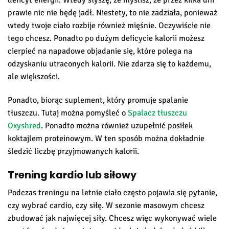
deficyt energii. Wtedy słyszę, że myślisz, że przez kilka dni
prawie nic nie będę jadł. Niestety, to nie zadziała, ponieważ
wtedy twoje ciało rozbije również mięśnie. Oczywiście nie
tego chcesz. Ponadto po dużym deficycie kalorii możesz
cierpieć na napadowe objadanie się, które polega na
odzyskaniu utraconych kalorii. Nie zdarza się to każdemu,
ale większości.
Ponadto, biorąc suplement, który promuje spalanie
tłuszczu. Tutaj można pomyśleć o
Spalacz tłuszczu
Oxyshred
. Ponadto można również uzupełnić posiłek
koktajlem proteinowym. W ten sposób można dokładnie
śledzić liczbę przyjmowanych kalorii.
Trening kardio lub siłowy
Podczas treningu na letnie ciało często pojawia się pytanie,
czy wybrać cardio, czy siłę. W sezonie masowym chcesz
zbudować jak najwięcej siły. Chcesz więc wykonywać wiele